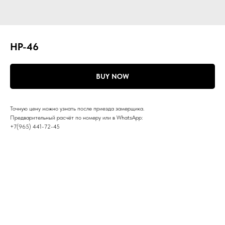
НР-46
BUY NOW
Точную цену можно узнать после приезда замерщика.
Предварительный расчёт по номеру или в WhatsApp:
+7(965) 441-72-45