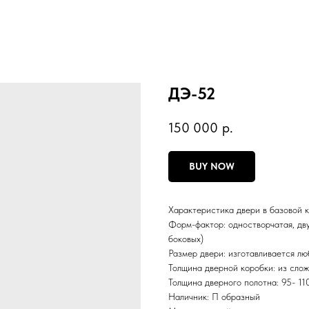
ДЭ-52
150 000
р.
BUY NOW
Характеристика двери в базовой 
Форм-фактор: одностворчатая, двус
боковых)
Размер двери: изготавливается л
Толщина дверной коробки: из слож
Толщина дверного полотна: 95- 11
Наличник: П образный