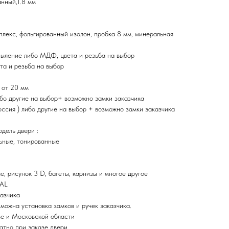
нный,1.8 мм
плекс, фольгированный изолон, пробка 8 мм, минеральная
ыление либо МДФ, цвета и резьба на выбор
та и резьба на выбор
 от 20 мм
ибо другие на выбор+ возможно замки заказчика
ия ) либо другие на выбор + возможно замки заказчика
дель двери :
ьные, тонированные
, рисунок 3 D, багеты, карнизы и многое другое
RAL
казчика
зможна установка замков и ручек заказчика.
ве и Московской области
атно при заказе двери