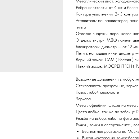
Металлический лист: холодно-ката
Ребра жесткости: от 4 шт и более
Контуры уплотнения: 2- 3 контура
Утеплитель: пенополистирол, пено
плита
Отделка снаружи: порошковое нап
Отделка внутри: МДФ панель, цве
Блокираторы: диаметр — от 12 мм
Петли: на подшипнике, диаметр —
Верхний замок: САМ ( Россия ) л
Нижний замок: МОСРЕНТГЕН ( Росс
Возможные дополнения в любую мо
Стеклопакеты прозрачные, зеркал
Ковка любой сложности
Зеркала
Металлофилёнки, штамп на металле
Цвета любые, так же по таблице 
Резьба на выбор, либо по фото за
Ручки , замки в ассортименте , во
Бесплатная доставка по Моск
Выезд мастера на замер:беспл