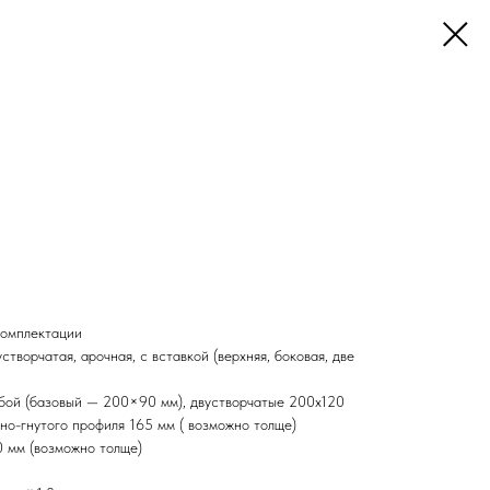
комплектации
творчатая, арочная, с вставкой (верхняя, боковая, две
юбой (базовый — 200×90 мм), двустворчатые 200х120
но-гнутого профиля 165 мм ( возможно толще)
0 мм (возможно толще)