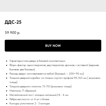
ДДС-25
59 900
р.
BUY NOW
Характеристика двери в базовой комплектации
Форм-фактор: одностворчатая, двустворчатая, арочная, с вставкой (верхняя,
боковая, две боковых)
Размер двери: изготавливается любой (базовый — 200×90 мм)
Толщина дверной коробки: из сложно-гнутого профиля 90-165 мм ( возможно
толще)
Толщина дверного полотна: 75-110 (возможно толще)
Наличник: П образный
Металлический лист: холодно-катанный,1.8 - 4 мм
Ребра жесткости: от 4 шт и более
Контуры уплотнения: 2- 3 контура