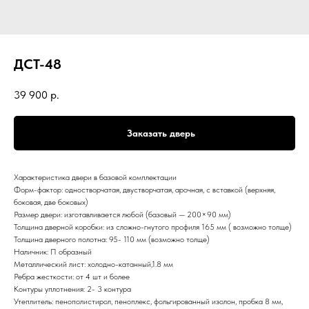
ДСТ-48
39 900
р.
Заказать дверь
Характеристика двери в базовой комплектации
Форм-фактор: одностворчатая, двустворчатая, арочная, с вставкой (верхняя,
боковая, две боковых)
Размер двери: изготавливается любой (базовый — 200×90 мм)
Толщина дверной коробки: из сложно-гнутого профиля 165 мм ( возможно толще)
Толщина дверного полотна: 95- 110 мм (возможно толще)
Наличник: П образный
Металлический лист: холодно-катанный,1.8 мм
Ребра жесткости: от 4 шт и более
Контуры уплотнения: 2- 3 контура
Утеплитель: пенополистирол, пеноплекс, фольгированный изолон, пробка 8 мм,