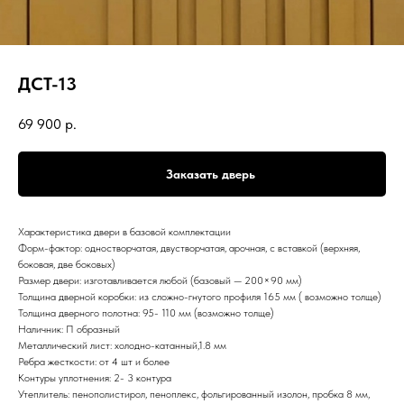
ДСТ-13
69 900
р.
Заказать дверь
Характеристика двери в базовой комплектации
Форм-фактор: одностворчатая, двустворчатая, арочная, с вставкой (верхняя,
боковая, две боковых)
Размер двери: изготавливается любой (базовый — 200×90 мм)
Толщина дверной коробки: из сложно-гнутого профиля 165 мм ( возможно толще)
Толщина дверного полотна: 95- 110 мм (возможно толще)
Наличник: П образный
Металлический лист: холодно-катанный,1.8 мм
Ребра жесткости: от 4 шт и более
Контуры уплотнения: 2- 3 контура
Утеплитель: пенополистирол, пеноплекс, фольгированный изолон, пробка 8 мм,