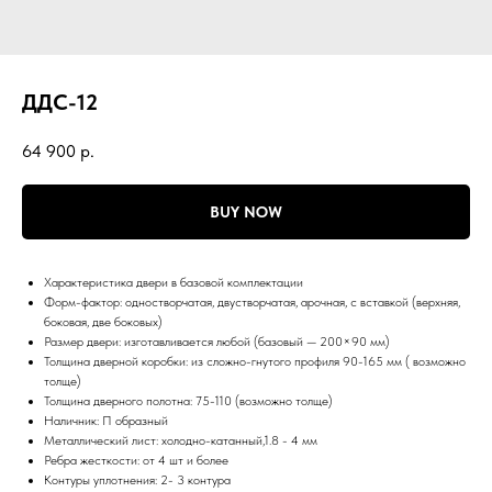
ДДС-12
64 900
р.
BUY NOW
Характеристика двери в базовой комплектации
Форм-фактор: одностворчатая, двустворчатая, арочная, с вставкой (верхняя,
боковая, две боковых)
Размер двери: изготавливается любой (базовый — 200×90 мм)
Толщина дверной коробки: из сложно-гнутого профиля 90-165 мм ( возможно
толще)
Толщина дверного полотна: 75-110 (возможно толще)
Наличник: П образный
Металлический лист: холодно-катанный,1.8 - 4 мм
Ребра жесткости: от 4 шт и более
Контуры уплотнения: 2- 3 контура