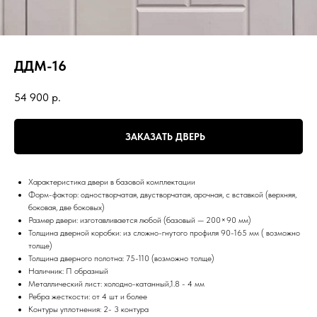
ДДМ-16
54 900
р.
ЗАКАЗАТЬ ДВЕРЬ
Характеристика двери в базовой комплектации
Форм-фактор: одностворчатая, двустворчатая, арочная, с вставкой (верхняя,
боковая, две боковых)
Размер двери: изготавливается любой (базовый — 200×90 мм)
Толщина дверной коробки: из сложно-гнутого профиля 90-165 мм ( возможно
толще)
Толщина дверного полотна: 75-110 (возможно толще)
Наличник: П образный
Металлический лист: холодно-катанный,1.8 - 4 мм
Ребра жесткости: от 4 шт и более
Контуры уплотнения: 2- 3 контура