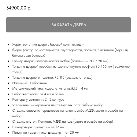
54900,00
р.
ЗАКАЗАТЬ ДВЕРЬ
Характеристика двери в базовой комплектации
Форм-фактор: одностворчатая, двустворчатая, арочная, с вставкой (верхняя,
боковая, две боковых)
Размер двери: изготавливается любой (базовый — 200×90 мм)
Толщина дверной коробки: из сложно-гнутого профиля 90-165 мм ( возможно
толще)
Толщина дверного полотна: 75-110 (возможно толще)
Наличник: П образный
Металлический лист: холодно-катанный,1.8 - 4 мм
Ребра жесткости: от 4 шт и более
Контуры уплотнения: 2- 3 контура
Утеплитель: минеральная плита Акустик Батс либо на выбор
Отделка снаружи: порошковое напыление либо МДФ, цвета и резьба на
выбор
Отделка внутри: Ламинат, МДФ панель (цвета и резьба на выбор)
Блокираторы: диаметр — от 12 мм
Петли: на подшипнике, диаметр — от 20 мм