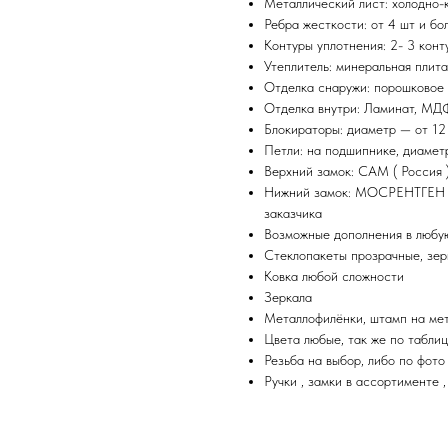
Металлический лист: холодно-к
Ребра жесткости: от 4 шт и бо
Контуры уплотнения: 2- 3 конт
Утеплитель: минеральная плита
Отделка снаружи: порошковое
Отделка внутри: Ламинат, МДФ
Блокираторы: диаметр — от 12
Петли: на подшипнике, диамет
Верхний замок: САМ ( Россия 
Нижний замок: МОСРЕНТГЕН ( 
заказчика
Возможные дополнения в любую
Стеклопакеты прозрачные, зер
Ковка любой сложности
Зеркала
Металлофилёнки, штамп на мета
Цвета любые, так же по табли
Резьба на выбор, либо по фото
Ручки , замки в ассортименте 