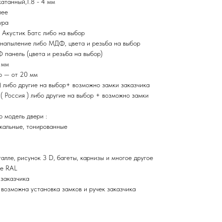
атанный,1.8 - 4 мм
лее
ура
 Акустик Батс либо на выбор
 напыление либо МДФ, цвета и резьба на выбор
 панель (цвета и резьба на выбор)
 мм
р — от 20 мм
) либо другие на выбор+ возможно замки заказчика
Россия ) либо другие на выбор + возможно замки
 модель двери :
кальные, тонированные
лле, рисунок 3 D, багеты, карнизы и многое другое
це RAL
 заказчика
, возможна установка замков и ручек заказчика